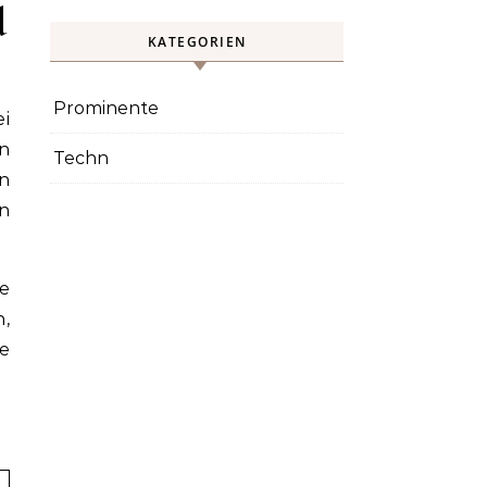
d
KATEGORIEN
Prominente
en
Techn
n
n
e
n,
ge