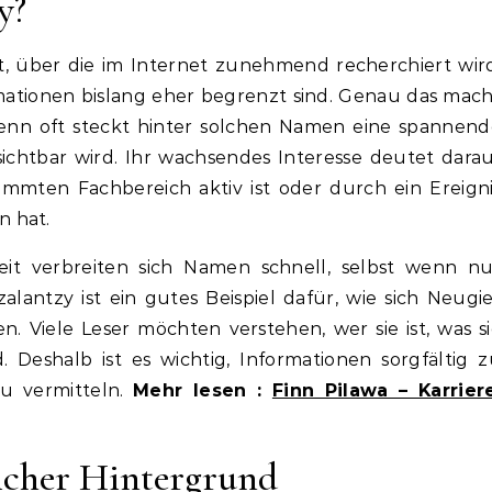
y?
eit, über die im Internet zunehmend recherchiert wir
mationen bislang eher begrenzt sind. Genau das mac
 denn oft steckt hinter solchen Namen eine spannen
sichtbar wird. Ihr wachsendes Interesse deutet dara
timmten Fachbereich aktiv ist oder durch ein Ereign
n hat.
eit verbreiten sich Namen schnell, selbst wenn nu
alantzy ist ein gutes Beispiel dafür, wie sich Neugi
 Viele Leser möchten verstehen, wer sie ist, was s
Deshalb ist es wichtig, Informationen sorgfältig 
zu vermitteln.
Mehr lesen :
Finn Pilawa – Karriere
icher Hintergrund