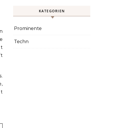
KATEGORIEN
Prominente
le
Techn
gt
ft
s.
,
it