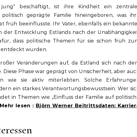
ng“ beschäftigt, ist ihre Kindheit ein zentrale
politisch geprägte Familie hineingeboren, was ihr
t früh beeinflusste. Ihr Vater, ebenfalls ein bekannt
e in der Entwicklung Estlands nach der Unabhängigkei
für, dass politische Themen für sie schon früh zu
r entdeckt wurden.
t großer Veränderungen auf, da Estland sich nach d
. Diese Phase war geprägt von Unsicherheit, aber au
 wie sie aktiv miterlebten. Solche Erfahrunge
rdern ein starkes Verantwortungsbewusstsein. Wer si
indet in Themen wie „Einfluss der Familie auf politisc
Mehr lesen :
Björn Werner Beitrittsdaten: Karrier
teressen