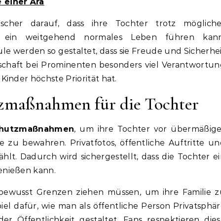
 einer Ära
scher darauf, dass ihre Tochter trotz mögliche
en ein weitgehend normales Leben führen kann
ule werden so gestaltet, dass sie Freude und Sicherhe
rnschaft bei Prominenten besonders viel Verantwortu
inder höchste Priorität hat.
tzmaßnahmen für die Tochter
hutzmaßnahmen
, um ihre Tochter vor übermäßige
zu bewahren. Privatfotos, öffentliche Auftritte u
hlt. Dadurch wird sichergestellt, dass die Tochter e
enießen kann.
 bewusst Grenzen ziehen müssen, um ihre Familie z
piel dafür, wie man als öffentliche Person Privatsphä
 Öffentlichkeit gestaltet. Fans respektieren dies