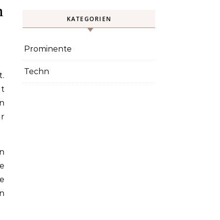
n
KATEGORIEN
Prominente
Techn
t.
it
n
er
n
re
e
en