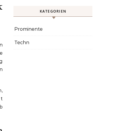
k
KATEGORIEN
Prominente
Techn
n
e
ig
n
,
t
b
n