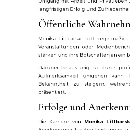
Umgang mit Arbeit und Privatleben 
langfristigen Erfolg und Zufriedenheit 
Öffentliche Wahrneh
Monika Littbarski tritt regelmäßig 
Veranstaltungen oder Medienberichte
stärken und ihre Botschaften an ein b
Darüber hinaus zeigt sie durch profes
Aufmerksamkeit umgehen kann. Di
Bekanntheit zu steigern, während 
präsentiert.
Erfolge und Anerken
Die Karriere von
Monika Littbarsk
Anerkennung für ihre Leistungen, was