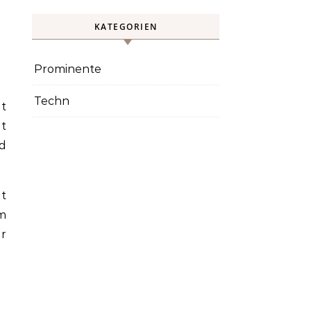
KATEGORIEN
Prominente
Techn
t
t
nd
ät
em
hr