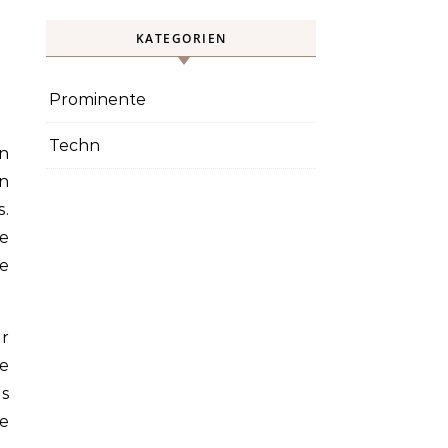
KATEGORIEN
Prominente
Techn
en
.
e
ne
r
e
as
re