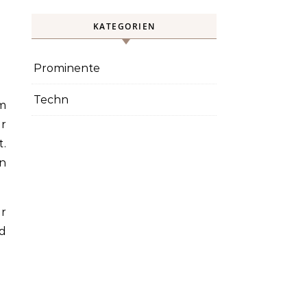
KATEGORIEN
Prominente
Techn
r
.
en
r
nd