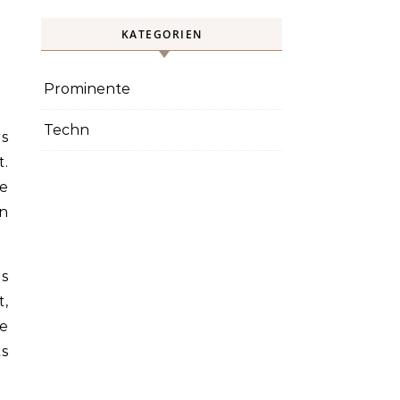
KATEGORIEN
Prominente
Techn
.
e
en
as
,
e
s