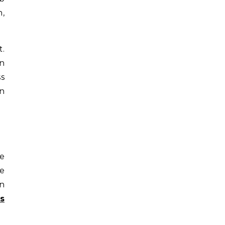
n,
t.
n
s
n
ie
le
en
s