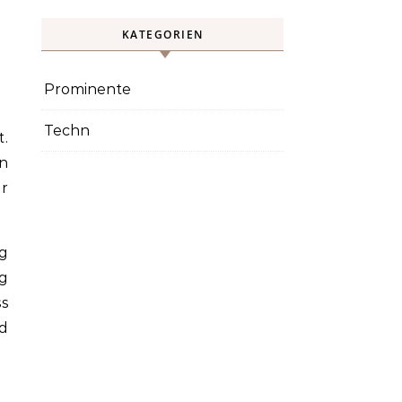
KATEGORIEN
Prominente
Techn
t.
n
ür
g
g
ss
nd