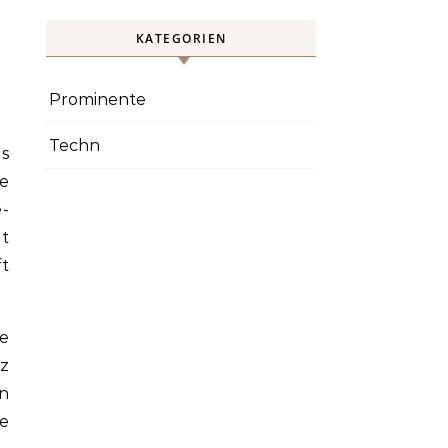
KATEGORIEN
Prominente
Techn
he
-
gt
t
ie
z
än
le