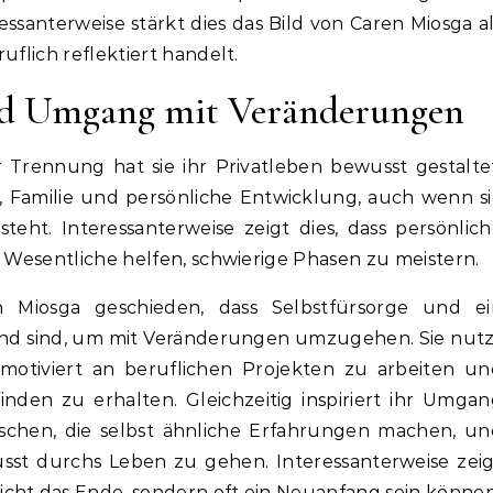
santerweise stärkt dies das Bild von Caren Miosga a
uflich reflektiert handelt.
nd Umgang mit Veränderungen
 Trennung hat sie ihr Privatleben bewusst gestalte
t, Familie und persönliche Entwicklung, auch wenn s
steht. Interessanterweise zeigt dies, dass persönlic
s Wesentliche helfen, schwierige Phasen zu meistern.
n Miosga geschieden, dass Selbstfürsorge und ei
end sind, um mit Veränderungen umzugehen. Sie nutz
motiviert an beruflichen Projekten zu arbeiten un
inden zu erhalten. Gleichzeitig inspiriert ihr Umga
chen, die selbst ähnliche Erfahrungen machen, un
usst durchs Leben zu gehen. Interessanterweise zei
cht das Ende, sondern oft ein Neuanfang sein können